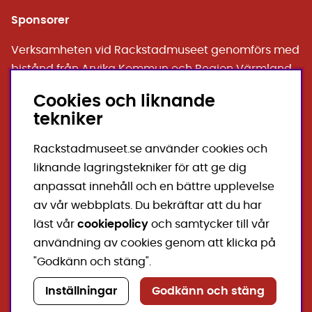
Sponsorer
Verksamheten vid Rackstadmuseet genomförs med
bistånd från Arvika Kommun och Region Värmland.
Huvudsponsor för Rackstadmuseet är
Westra
Cookies och liknande
Wermlands Sparbank
. Vi är också mycket
tekniker
tacksamma för stödet från våra övriga sponsorer.
Rackstadmuseet.se använder cookies och
liknande lagringstekniker för att ge dig
Kontakt
anpassat innehåll och en bättre upplevelse
av vår webbplats. Du bekräftar att du har
Rackstadmuseet
läst vår
cookiepolicy
och samtycker till vår
Kungsvägen 11, 671 41 ARVIKA
användning av cookies genom att klicka på
E-post:
info@rackstadmuseet.se
"Godkänn och stäng".
Telefon bemannad under öppettider:
070-252 33 19
Inställningar
Godkänn och stäng
Facebook