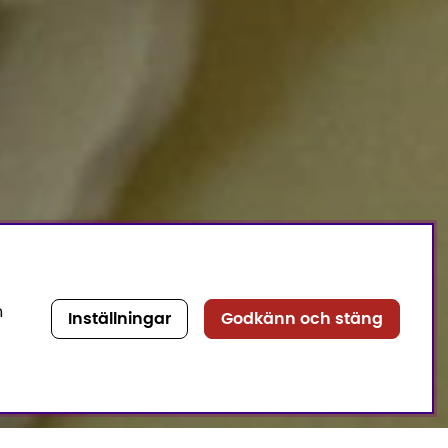
n
Inställningar
Godkänn och stäng