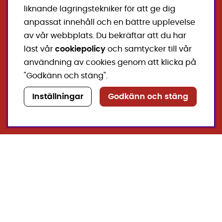
liknande lagringstekniker för att ge dig
Verksamheten vid Rackstadmuseet genomförs med
anpassat innehåll och en bättre upplevelse
bistånd från Arvika Kommun och Region Värmland.
av vår webbplats. Du bekräftar att du har
Huvudsponsor för Rackstadmuseet är
Westra
läst vår
cookiepolicy
och samtycker till vår
Wermlands Sparbank
. Vi är också mycket
användning av cookies genom att klicka på
tacksamma för stödet från våra övriga sponsorer.
"Godkänn och stäng".
Inställningar
Godkänn och stäng
Kontakt
Rackstadmuseet
Kungsvägen 11, 671 41 ARVIKA
E-post:
info@rackstadmuseet.se
Telefon bemannad under öppettider:
070-252 33 19
Facebook
Instagram