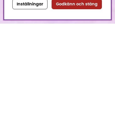
Inställningar
Godkänn och stäng
Bra att veta inför
besöket
För att alla ska kunna ta del av besöket är maxantal
25 elever. Vid större klasser ser vi gärna att ni delar i
halvklass.
I museets entré finns garderob att hänga av sig i