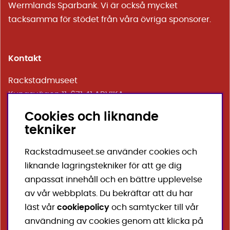
Wermlands Sparbank
. Vi är också mycket
tacksamma för stödet från våra övriga sponsorer.
Kontakt
Rackstadmuseet
Kungsvägen 11, 671 41 ARVIKA
E-post:
info@rackstadmuseet.se
Cookies och liknande
Telefon bemannad under öppettider:
070-252 33 19
tekniker
Facebook
Rackstadmuseet.se använder cookies och
liknande lagringstekniker för att ge dig
Instagram
anpassat innehåll och en bättre upplevelse
av vår webbplats. Du bekräftar att du har
läst vår
cookiepolicy
och samtycker till vår
användning av cookies genom att klicka på