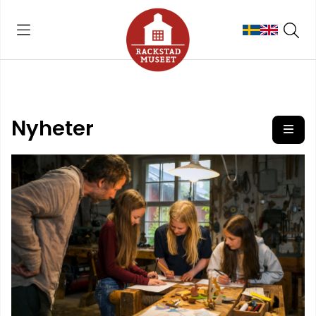
Nyheter
Öpp